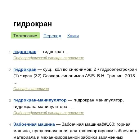
гидрокран
Толкование
Перевод
Книги
гидрокран
— гидрокран …
1
Орфографический словарь-справочник
гидрокран
— сущ., кол во синонимов: 2 • гидроэлектрокран
2
(1) • кран (32) Словарь синонимов ASIS. В.Н. Тришин. 2013
…
Словарь синонимов
гидрокран-манипулятор
— гидрокран манипулятор,
3
гидрокрана манипулятора …
Орфографический словарь-справочник
Забоечная машина
— Забоечная машина&#160; горная
4
машина, предназначенная для транспортировки забоечного
материала и механизированной забойки заряженных