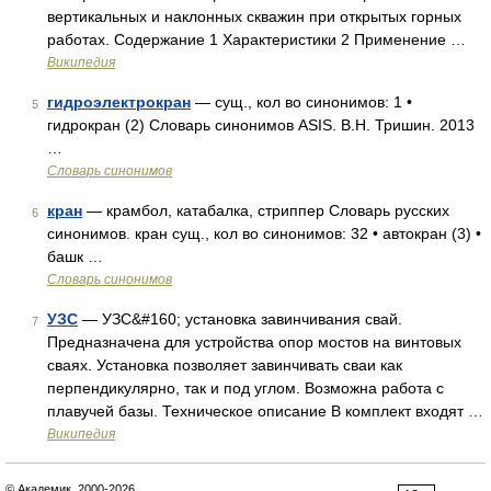
вертикальных и наклонных скважин при открытых горных
работах. Содержание 1 Характеристики 2 Применение …
Википедия
гидроэлектрокран
— сущ., кол во синонимов: 1 •
5
гидрокран (2) Словарь синонимов ASIS. В.Н. Тришин. 2013
…
Словарь синонимов
кран
— крамбол, катабалка, стриппер Словарь русских
6
синонимов. кран сущ., кол во синонимов: 32 • автокран (3) •
башк …
Словарь синонимов
УЗС
— УЗС&#160; установка завинчивания свай.
7
Предназначена для устройства опор мостов на винтовых
сваях. Установка позволяет завинчивать сваи как
перпендикулярно, так и под углом. Возможна работа с
плавучей базы. Техническое описание В комплект входят …
Википедия
© Академик, 2000-2026